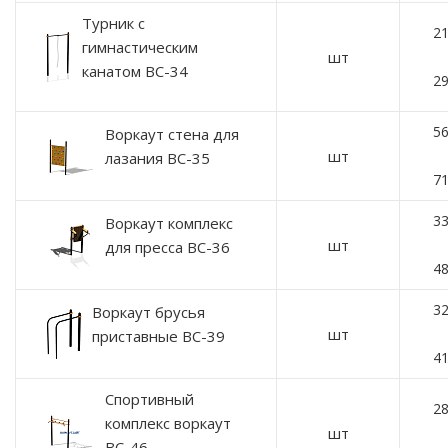
Турник с
21
гимнастическим
шт
канатом ВС-34
29
56
Воркаут стена для
шт
лазания ВС-35
71
33
Воркаут комплекс
шт
для пресса ВС-36
48
32
Воркаут брусья
шт
приставные ВС-39
41
Спортивный
28
комплекс воркаут
шт
ВС-46