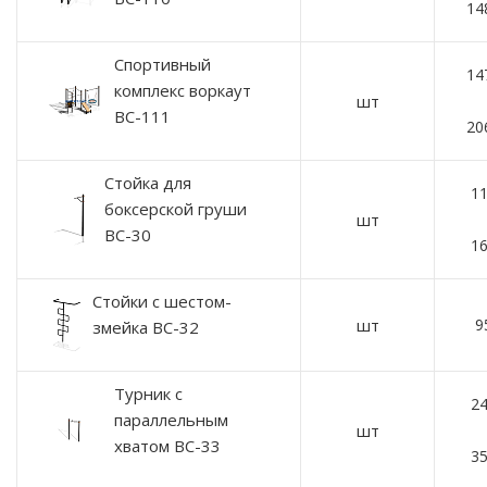
14
Спортивный
14
комплекс воркаут
шт
ВС-111
20
Стойка для
11
боксерской груши
шт
ВС-30
16
Стойки с шестом-
шт
9
змейка ВС-32
Турник с
24
параллельным
шт
хватом ВС-33
35