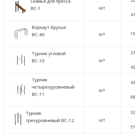
32
Скамья для пресса
шт
ВС-1
47
Воркаут брусья
шт
15
ВС-40
27
Турник угловой
шт
ВС-10
42
Турник
43
четырехуровневый
шт
ВС-11
68
32
Турник
шт
трехуровневый ВС-12
51