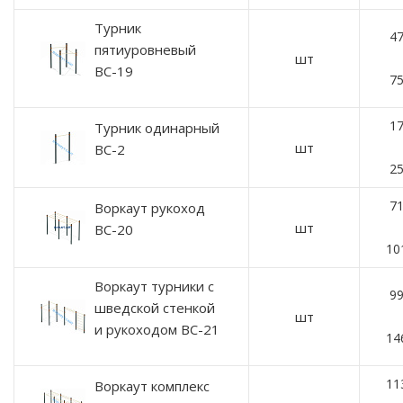
Турник
47
пятиуровневый
шт
ВС-19
75
17
Турник одинарный
шт
ВС-2
25
71
Воркаут рукоход
шт
ВС-20
10
Воркаут турники с
99
шведской стенкой
шт
и рукоходом ВС-21
14
11
Воркаут комплекс