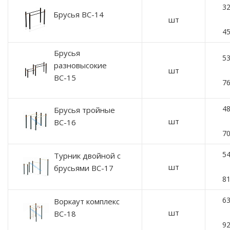
32
Брусья ВС-14
шт
45
Брусья
53
разновысокие
шт
ВС-15
76
48
Брусья тройные
шт
ВС-16
70
54
Турник двойной с
шт
брусьями ВС-17
81
63
Воркаут комплекс
шт
ВC-18
92